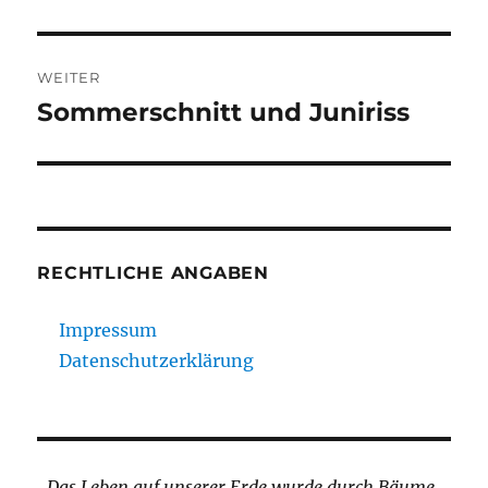
WEITER
Sommerschnitt und Juniriss
Nächster
Beitrag:
RECHTLICHE ANGABEN
Impressum
Datenschutzerklärung
„Das Leben auf unserer Erde wurde durch Bäume